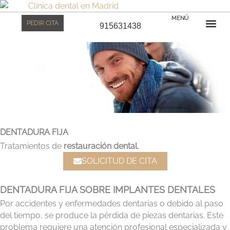
Ir
Clínica dental Bernabéu
al
MENÚ
PEDIR CITA
915631438
contenido
Prime
CAS
EQU
DENTADURA FIJA
Tratamientos de
restauración dental.
SOLICITUD DE CITA
DENTADURA FIJA SOBRE IMPLANTES DENTALES
Por accidentes y enfermedades dentarias o debido al paso
del tiempo, se produce la pérdida de piezas dentarias. Este
problema requiere una atención profesional especializada y