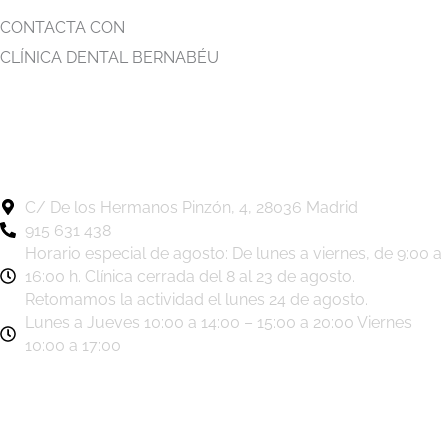
CONTACTA CON
CLÍNICA DENTAL BERNABÉU
Solicita una valoración personalizada
Nuestro equipo estudiará tu caso y te orientará con claridad
sobre las opciones de tratamiento más adecuadas para ti.
C/ De los Hermanos Pinzón, 4, 28036 Madrid
915 631 438
Horario especial de agosto: De lunes a viernes, de 9:00 a
16:00 h. Clínica cerrada del 8 al 23 de agosto.
Retomamos la actividad el lunes 24 de agosto.
Lunes a Jueves 10:00 a 14:00 – 15:00 a 20:00 Viernes
10:00 a 17:00
SOLICITA TU VALORACIÓN
Déjanos tus datos y nuestro equipo se pondrá en contacto