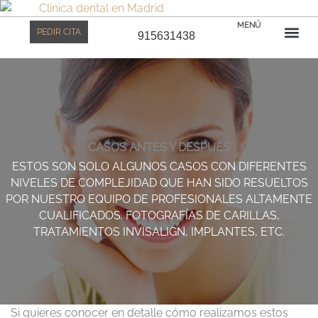
Ir
Clínica dental Bernabéu
al
ANTES DESPUES
MENÚ
PEDIR CITA
915631438
contenido
Prime
CAS
EQU
CASOS ANTES Y DESPUÉS
ESTOS SON SOLO ALGUNOS CASOS CON DIFERENTES
NIVELES DE COMPLEJIDAD QUE HAN SIDO RESUELTOS
POR NUESTRO EQUIPO DE PROFESIONALES ALTAMENTE
CUALIFICADOS. FOTOGRAFÍAS DE CARILLAS,
TRATAMIENTOS INVISALIGN, IMPLANTES, ETC.
Si quieres conocer en detalle cómo realizamos estos