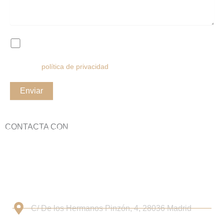
Acepto la
política de privacidad
CONTACTA CON
CLÍNICA DENTAL BERNABÉU
Solicita una valoración personalizada
Nuestro equipo estudiará tu caso y te orientará con claridad
sobre las opciones de tratamiento más adecuadas para ti.
C/ De los Hermanos Pinzón, 4, 28036 Madrid