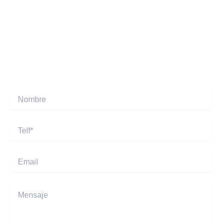
SOLICITA TU VALORACIÓN
Déjanos tus datos y nuestro equipo se pondrá en contacto
contigo para concertar tu cita.