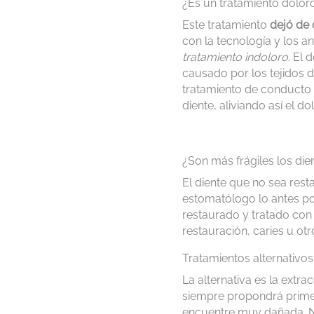
¿Es un tratamiento dolor
Este tratamiento
dejó de 
con la tecnología y los 
tratamiento indoloro
. El
causado por los tejidos d
tratamiento de conducto 
diente, aliviando así el do
¿Son más frágiles los di
El diente que no sea rest
estomatólogo lo antes po
restaurado y tratado con
restauración, caries u ot
Tratamientos alternativos
La alternativa es la extr
siempre propondrá primer
encuentre muy dañada. No