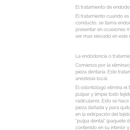
El tratamiento de endodo
El tratamiento cuando es 
conducto, se llama endod
presentar en ocasiones mú
ser mas elevado en este 
La endodoncia o tratami
Comienza por la eliminac
pieza dentaria. Este trata
anestesia local.
El odontólogo elimina el 
pulpar y limpia todo teji
radiculares. Esto se hace 
pieza dañada y para quitar
en la extirpación del teji
“pulpa dental” (paquete de
contenido en su interior y