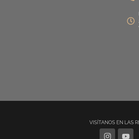
VISÍTANOS EN LAS 
I
Y