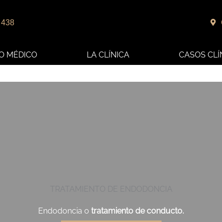
 438
O MÉDICO
LA CLÍNICA
CASOS CLÍ
TRATAMIENTO DE ENDODONCIA
Endodoncia o
tratamiento de conducto.