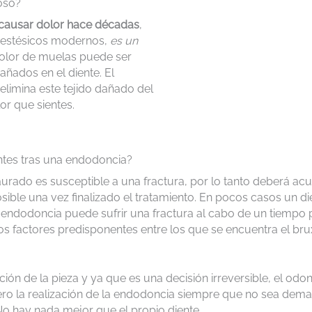
oso?
causar dolor hace décadas
,
anestésicos modernos,
es un
 dolor de muelas puede ser
añados en el diente. El
elimina este tejido dañado del
lor que sientes.
entes tras una endodoncia?
aurado es susceptible a una fractura, por lo tanto deberá ac
sible una vez finalizado el tratamiento. En pocos casos un d
 endodoncia puede sufrir una fractura al cabo de un tiempo 
ros factores predisponentes entre los que se encuentra el br
acción de la pieza y ya que es una decisión irreversible, el o
o la realización de la endodoncia siempre que no sea demas
 hay nada mejor que el propio diente.