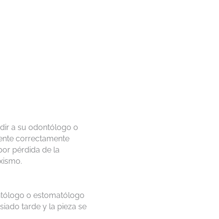
udir a su odontólogo o
iente correctamente
por pérdida de la
uxismo.
dontólogo o estomatólogo
iado tarde y la pieza se