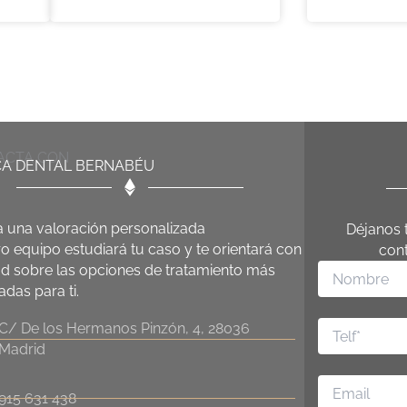
Brack
ACTA CON
CA DENTAL BERNABÉU
ta una valoración personalizada
Déjanos 
o equipo estudiará tu caso y te orientará con
cont
ad sobre las opciones de tratamiento más
das para ti.
C/ De los Hermanos Pinzón, 4, 28036
Madrid
915 631 438