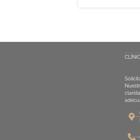
CONT
CLÍNI
Solici
Nuestr
clarid
adecua