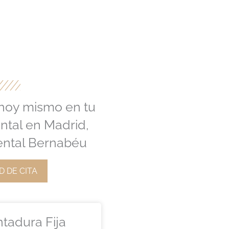
 hoy mismo en tu
ental en Madrid,
ental Bernabéu
D DE CITA
tadura Fija