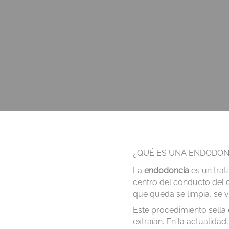
¿QUÉ ES UNA ENDODON
La
endodoncia
es un tra
centro del conducto del d
que queda se limpia, se v
Este procedimiento sella 
extraían. En la actualida