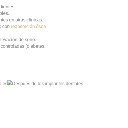
dientes.
bles.
tes en otras clínicas.
es con
reabsorción ósea
elevación de seno.
controladas (diabetes,