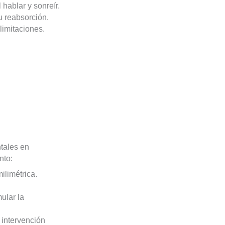
 hablar y sonreír.
u reabsorción.
limitaciones.
tales en
nto:
ilimétrica.
ular la
 intervención