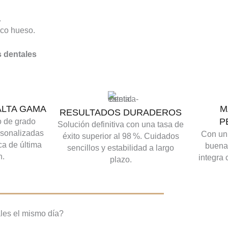
.
oco hueso.
s dentales
ALTA GAMA
M
RESULTADOS DURADEROS
P
o de grado
Solución definitiva con una tasa de
rsonalizadas
Con un 
éxito superior al 98 %. Cuidados
ca de última
buena 
sencillos y estabilidad a largo
n.
integra
plazo.
les el mismo día?