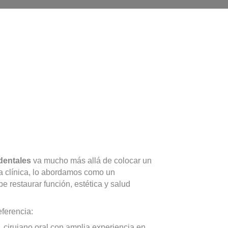
dentales
va mucho más allá de colocar un
ra clínica, lo abordamos como un
e restaurar función, estética y salud
ferencia:
, cirujano oral con amplia experiencia en