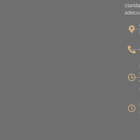
clarid
adecua