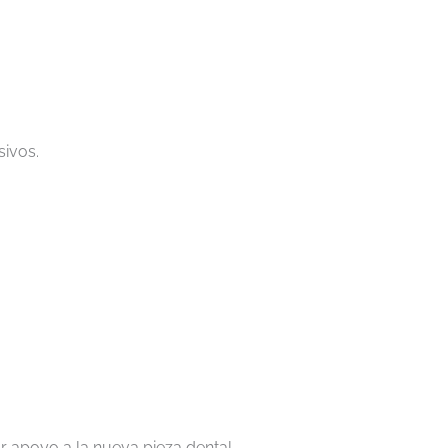
sivos.
r apoyo a la nueva pieza dental.