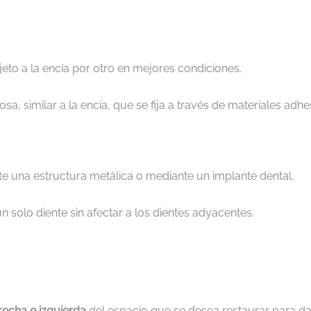
eto a la encía por otro en mejores condiciones.
a, similar a la encía, que se fija a través de materiales adhe
e una estructura metálica o mediante un implante dental.
 solo diente sin afectar a los dientes adyacentes.
recha e izquierda
del espacio que se desea restaurar para da