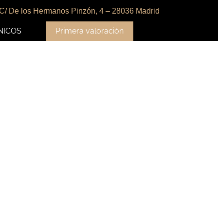
C/ De los Hermanos Pinzón, 4 – 28036 Madrid
NICOS
Primera valoración