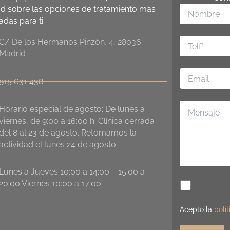
ad sobre las opciones de tratamiento más
das para ti.
C/ De los Hermanos Pinzón, 4, 28036
Madrid
915 631 438
Horario especial de agosto: De lunes a
viernes, de 9:00 a 16:00 h. Clínica cerrada
del 8 al 23 de agosto. Retomamos la
actividad el lunes 24 de agosto.
Lunes a Jueves 10:00 a 14:00 – 15:00 a
20:00 Viernes 10:00 a 17:00
Acepto la
polí