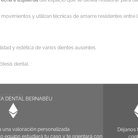
r movimientos y utilizan técnicas de amarre resistentes entre
lidad y estética de varios dientes ausentes.
tesis dental.
ACTA CON
CA DENTAL BERNABÉU
ta una valoración personalizada
Déjanos 
o equipo estudiará tu caso y te orientará con
cont