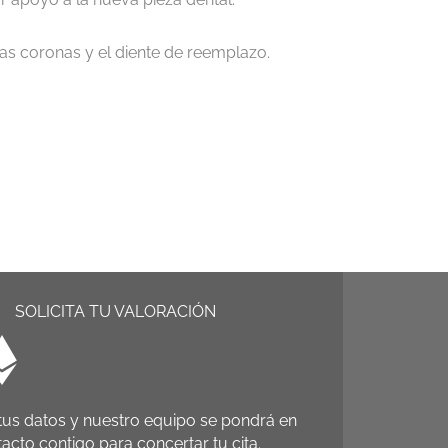
 las coronas y el diente de reemplazo.
SOLICITA TU VALORACIÓN
tus datos y nuestro equipo se pondrá en
acto contigo para concertar tu cita.