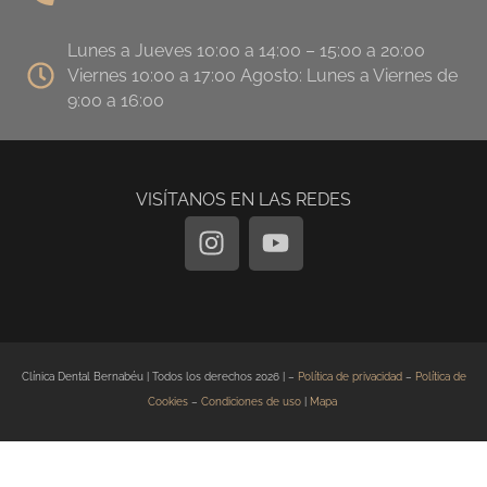
Lunes a Jueves 10:00 a 14:00 – 15:00 a 20:00
Viernes 10:00 a 17:00 Agosto: Lunes a Viernes de
9:00 a 16:00
VISÍTANOS EN LAS REDES
I
Y
n
o
s
u
t
t
a
u
g
b
Clínica Dental Bernabéu | Todos los derechos 2026 | –
Política de privacidad
–
Política de
r
e
Cookies
–
Condiciones de uso
|
Mapa
a
m