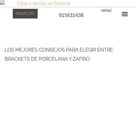
Ir
Clínica dental Bernabéu
al
MENÚ
PEDIR CITA
915631438
contenido
Prime
CAS
EQU
LOS MEJORES CONSEJOS PARA ELEGIR ENTRE
BRACKETS DE PORCELANA Y ZAFIRO