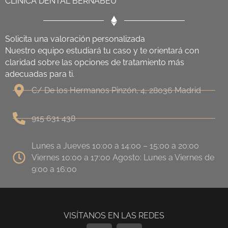
CLÍNICA DENTAL BERNABÉU
Solicita una valoración personalizada
Nuestro equipo estudiará tu caso y te orientará con
claridad sobre las opciones de tratamiento más
adecuadas para ti.
C/ De los Hermanos Pinzón, 4, 28036 Madrid
915 631 438
Lunes a Jueves 10:00 a 14:00 – 15:00 a 20:00
Viernes 10:00 a 17:00 Agosto: Lunes a Viernes de
9:00 a 16:00
VISÍTANOS EN LAS REDES